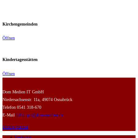
Kirchengemeinden
Öffnen
Kindertagesstätten
Öffnen
Dom Medien IT GmbH
Niedersachsenstr. 11a, 49074 Osnabrück
Telefon 0541 318-670
E-Mail
hilfe.opti@dom-medien.de
Unsere Partner
Impressum