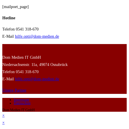
[mailpoet_page]
Hotline
Telefon 0541 318-670
E-Mail
hilfe.opti@dom-medien.de
Dom Medien IT GmbH
Niedersachsenstr. 11a, 49074 Osnabrück
Telefon 0541 318-670
E-Mail
hilfe.opti@dom-medien.de
Unsere Partner
Impressum
Datenschutz
Dom Medien IT GmbH
×
×