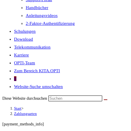
Handbücher
Anleitungsvideos
2-Faktor-Authentifizierung
Schulungen
Download
Telekommunikation
Karriere
OPTI-Team
Zum Bereich KITA.OPTI
0
Website-Suche umschalten
Diese Website durchsuchen
Start
>
Zahlungsarten
[payment_methods_info]