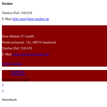
Hotline
Telefon 0541 318-670
E-Mail
hilfe.opti@dom-medien.de
Dom Medien IT GmbH
Niedersachsenstr. 11a, 49074 Osnabrück
Telefon 0541 318-670
E-Mail
hilfe.opti@dom-medien.de
Unsere Partner
Impressum
Datenschutz
Dom Medien IT GmbH
×
×
Warenkorb