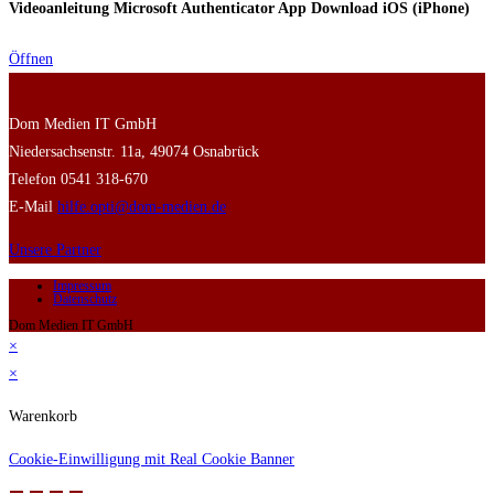
Videoanleitung Microsoft Authenticator App Download iOS (iPhone)
Öffnen
Dom Medien IT GmbH
Niedersachsenstr. 11a, 49074 Osnabrück
Telefon 0541 318-670
E-Mail
hilfe.opti@dom-medien.de
Unsere Partner
Impressum
Datenschutz
Dom Medien IT GmbH
×
×
Warenkorb
Cookie-Einwilligung mit Real Cookie Banner