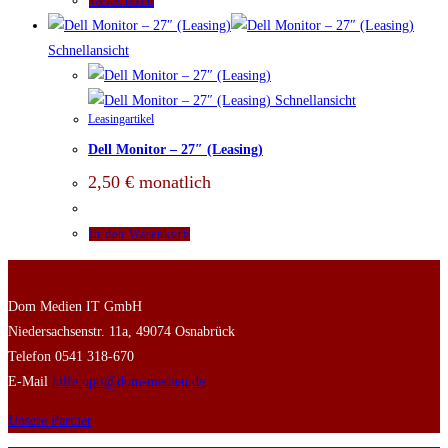
Weiterlesen
Schnellansicht
Schnellansicht
Leasingartikel
Dell Monitor – 27″ (Leasing)
2,50
€
monatlich
In den Warenkorb
Dom Medien IT GmbH
Niedersachsenstr. 11a, 49074 Osnabrück
Telefon 0541 318-670
E-Mail
hilfe.opti@dom-medien.de
Unsere Partner