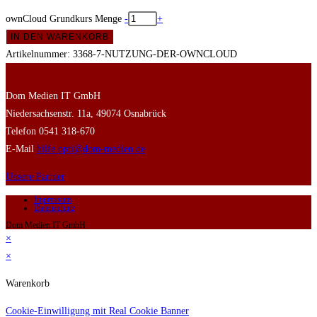
ownCloud Grundkurs Menge
-
+
IN DEN WARENKORB
Artikelnummer:
3368-7-NUTZUNG-DER-OWNCLOUD
Dom Medien IT GmbH
Niedersachsenstr. 11a, 49074 Osnabrück
Telefon 0541 318-670
E-Mail
hilfe.opti@dom-medien.de
Unsere Partner
Impressum
Datenschutz
Dom Medien IT GmbH
×
×
Warenkorb
Cookie-Einwilligung mit Real Cookie Banner